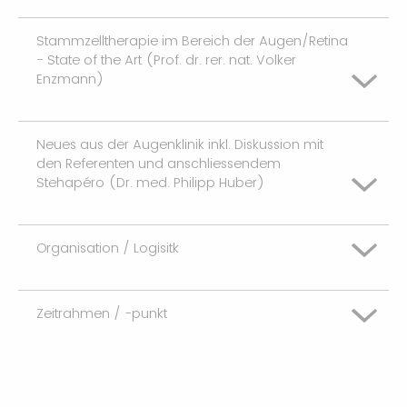
eher gut
Stammzelltherapie im Bereich der Augen/Retina
schlecht
- State of the Art (Prof. dr. rer. nat. Volker
gut
Enzmann)
eher schlecht
eher gut
Neues aus der Augenklinik inkl. Diskussion mit
schlecht
den Referenten und anschliessendem
Stehapéro (Dr. med. Philipp Huber)
gut
eher schlecht
eher gut
Organisation / Logisitk
schlecht
gut
eher schlecht
Zeitrahmen / -punkt
schlecht
eher gut
eher schlecht
schlecht
gut