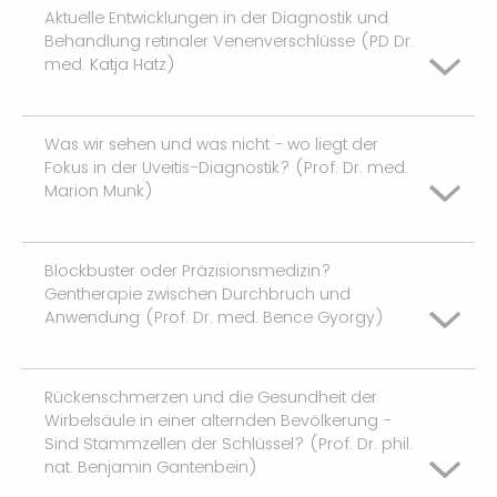
eher gut
Aktuelle Entwicklungen in der Diagnostik und
schlecht
Behandlung retinaler Venenverschlüsse (PD Dr.
med. Katja Hatz)
gut
eher schlecht
eher gut
Was wir sehen und was nicht - wo liegt der
schlecht
Fokus in der Uveitis-Diagnostik? (Prof. Dr. med.
Marion Munk)
gut
eher schlecht
eher gut
Blockbuster oder Präzisionsmedizin?
schlecht
Gentherapie zwischen Durchbruch und
Anwendung (Prof. Dr. med. Bence Gyorgy)
gut
eher schlecht
eher gut
Rückenschmerzen und die Gesundheit der
schlecht
Wirbelsäule in einer alternden Bevölkerung -
Sind Stammzellen der Schlüssel? (Prof. Dr. phil.
gut
eher schlecht
nat. Benjamin Gantenbein)