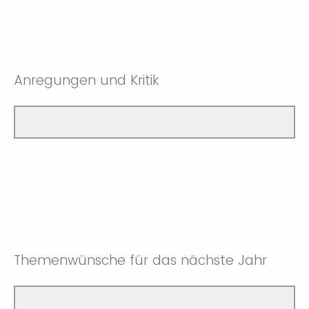
eher gut
eher schlecht
gut
eher gut
Anregungen und Kritik
gut
Themenwünsche für das nächste Jahr